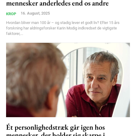
mennesker anderledes end os andre
16. August, 2025
KROP
Hvordan bliver man 100 år – og stadig lever et godt liv? Efter 15 års
forskning har aldringsforsker Karin Modig indkredset de vigtigste
faktorer,...
Ét personlighedstræk går igen hos
mennesker, der holder sig skarpe i