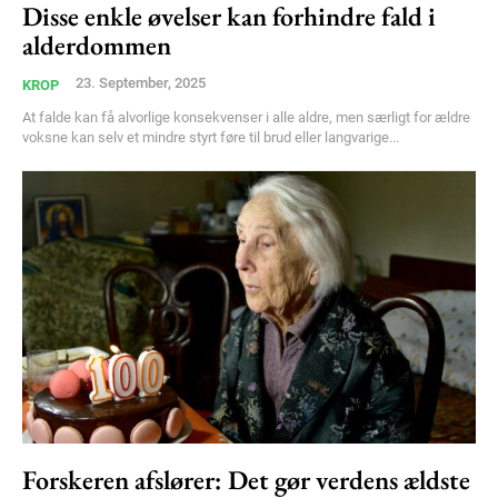
Disse enkle øvelser kan forhindre fald i
alderdommen
Member full access
23. September, 2025
KROP
At falde kan få alvorlige konsekvenser i alle aldre, men særligt for ældre
100
DKK
voksne kan selv et mindre styrt føre til brud eller langvarige...
/ year
Etiam est nibh, lobortis sit
Praesent euismod ac
Ut mollis pellentesque tortor
Nullam eu erat condimentum
Donec quis est ac felis
Orci varius natoque dolor
YEARLY PRICING
MONTHLY PRICING
Forskeren afslører: Det gør verdens ældste