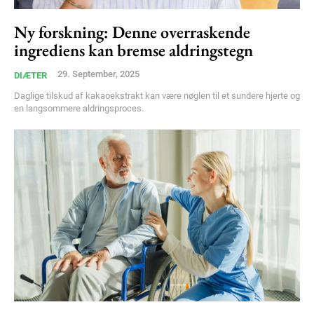
Ny forskning: Denne overraskende
Free limited access
ingrediens kan bremse aldringstegn
29. September, 2025
DIÆTER
Gratis
/ forever
Daglige tilskud af kakaoekstrakt kan være nøglen til et sundere hjerte og
en langsommere aldringsproces.
Etiam est nibh, lobortis sit
Praesent euismod ac
Ut mollis pellentesque tortor
Nullam eu erat condimentum
Donec quis est ac felis
Orci varius natoque dolor