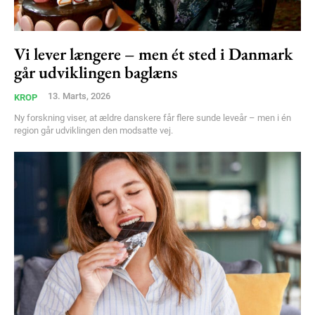
Vi lever længere – men ét sted i Danmark
går udviklingen baglæns
13. Marts, 2026
KROP
Ny forskning viser, at ældre danskere får flere sunde leveår – men i én
region går udviklingen den modsatte vej.
Subscription Plans