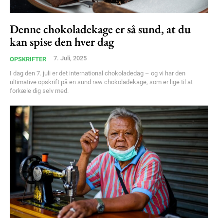
Denne chokoladekage er så sund, at du
kan spise den hver dag
7. Juli, 2025
OPSKRIFTER
I dag den 7. juli er det international chokoladedag – og vi har den
ultimative opskrift på en sund raw chokoladekage, som er lige til at
forkæle dig selv med.