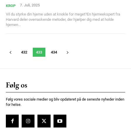
7. Juli, 2025
KROP
Vil du styrke din hjerne uden at knokle for meget?En hjerneekspert fra
Harvard deler overraskende metoder, der hjælper dig med at holde
hjernen...
432
433
434
Følg os
Følg vores sociale medier og bliv opdateret på de seneste nyheder inden
for helse.