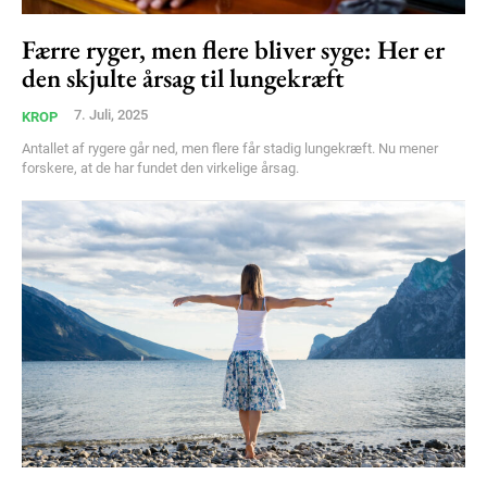
Færre ryger, men flere bliver syge: Her er
den skjulte årsag til lungekræft
7. Juli, 2025
KROP
Subscription Plans
Antallet af rygere går ned, men flere får stadig lungekræft. Nu mener
forskere, at de har fundet den virkelige årsag.
Free limited access
Gratis
/ forever
Etiam est nibh, lobortis sit
Praesent euismod ac