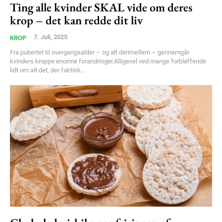
Ting alle kvinder SKAL vide om deres
Ut mollis pellentesque tortor
krop – det kan redde dit liv
Nullam eu erat condimentum
Donec quis est ac felis
7. Juli, 2025
KROP
Orci varius natoque dolor
Fra pubertet til overgangsalder – og alt derimellem – gennemgår
kvinders kroppe enorme forandringer.Alligevel ved mange forbløffende
lidt om alt det, der faktisk...
Member full access
100
DKK
/ year
Etiam est nibh, lobortis sit
Praesent euismod ac