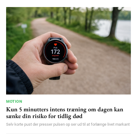
100
DKK
/ year
Etiam est nibh, lobortis sit
Praesent euismod ac
Ut mollis pellentesque tortor
Nullam eu erat condimentum
Donec quis est ac felis
Orci varius natoque dolor
YEARLY PRICING
MONTHLY PRICING
MOTION
Kun 5 minutters intens træning om dagen kan
sænke din risiko for tidlig død
Selv korte pust der presser pulsen op ser ud til at forlænge livet markant