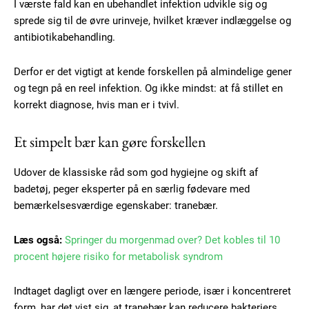
I værste fald kan en ubehandlet infektion udvikle sig og
sprede sig til de øvre urinveje, hvilket kræver indlæggelse og
antibiotikabehandling.
Derfor er det vigtigt at kende forskellen på almindelige gener
og tegn på en reel infektion. Og ikke mindst: at få stillet en
korrekt diagnose, hvis man er i tvivl.
Et simpelt bær kan gøre forskellen
Udover de klassiske råd som god hygiejne og skift af
badetøj, peger eksperter på en særlig fødevare med
Subscription Plans
bemærkelsesværdige egenskaber: tranebær.
Læs også:
Springer du morgenmad over? Det kobles til 10
procent højere risiko for metabolisk syndrom
Free limited access
Indtaget dagligt over en længere periode, især i koncentreret
form, har det vist sig, at tranebær kan reducere bakteriers