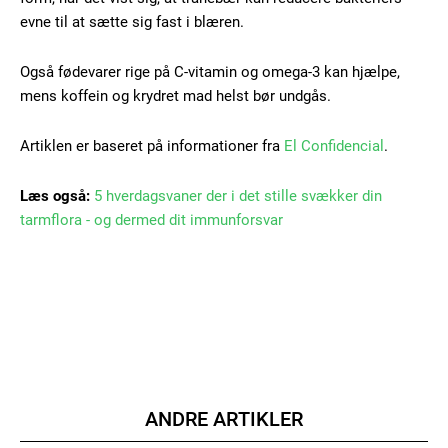
evne til at sætte sig fast i blæren.
Gratis
/ forever
Også fødevarer rige på C-vitamin og omega-3 kan hjælpe,
mens koffein og krydret mad helst bør undgås.
Etiam est nibh, lobortis sit
Praesent euismod ac
Artiklen er baseret på informationer fra
El Confidencial
.
Ut mollis pellentesque tortor
Læs også:
5 hverdagsvaner der i det stille svækker din
Nullam eu erat condimentum
Donec quis est ac felis
tarmflora - og dermed dit immunforsvar
Orci varius natoque dolor
Member full access
ANDRE ARTIKLER