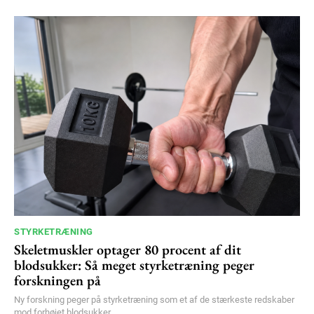
STYRKETRÆNING
Skeletmuskler optager 80 procent af dit
blodsukker: Så meget styrketræning peger
forskningen på
Ny forskning peger på styrketræning som et af de stærkeste redskaber
mod forhøjet blodsukker.