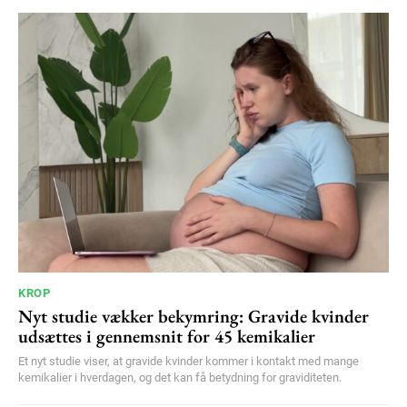
KROP
Nyt studie vækker bekymring: Gravide kvinder
udsættes i gennemsnit for 45 kemikalier
Et nyt studie viser, at gravide kvinder kommer i kontakt med mange
kemikalier i hverdagen, og det kan få betydning for graviditeten.