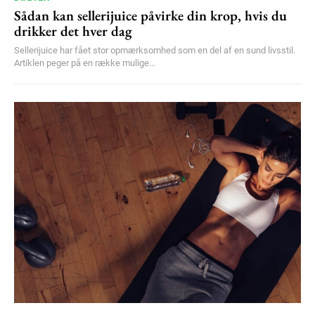
Sådan kan sellerijuice påvirke din krop, hvis du
drikker det hver dag
Sellerijuice har fået stor opmærksomhed som en del af en sund livsstil.
Artiklen peger på en række mulige...