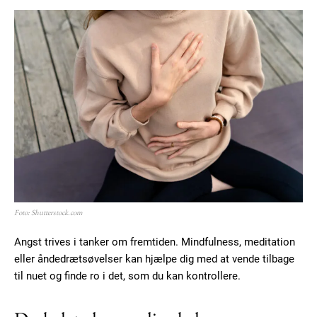
Member full access
100
DKK
/ year
Etiam est nibh, lobortis sit
Praesent euismod ac
Ut mollis pellentesque tortor
Nullam eu erat condimentum
Donec quis est ac felis
Foto: Shutterstock.com
Orci varius natoque dolor
Angst trives i tanker om fremtiden. Mindfulness, meditation
eller åndedrætsøvelser kan hjælpe dig med at vende tilbage
YEARLY PRICING
MONTHLY PRICING
til nuet og finde ro i det, som du kan kontrollere.