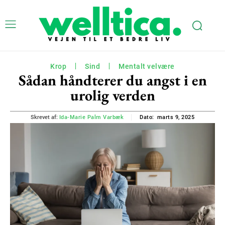
Krop
Sind
Mentalt velvære
Sådan håndterer du angst i en
urolig verden
marts 9, 2025
Skrevet af:
Ida-Marie Palm Varbæk
Dato: