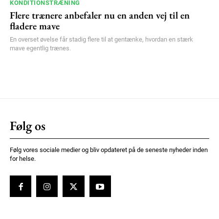
KONDITIONSTRÆNING
Flere trænere anbefaler nu en anden vej til en
fladere mave
En overset øvelse får stadig flere til at gentænke, hvordan en stærk
mave egentlig trænes.
Følg os
Følg vores sociale medier og bliv opdateret på de seneste nyheder inden
for helse.