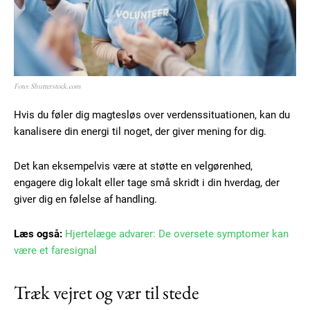
Free limited access
Gratis
/ forever
Foto: Shutterstock.com
Etiam est nibh, lobortis sit
Hvis du føler dig magtesløs over verdenssituationen, kan du
kanalisere din energi til noget, der giver mening for dig.
Praesent euismod ac
Ut mollis pellentesque tortor
Det kan eksempelvis være at støtte en velgørenhed,
Nullam eu erat condimentum
engagere dig lokalt eller tage små skridt i din hverdag, der
Donec quis est ac felis
giver dig en følelse af handling.
Orci varius natoque dolor
Læs også:
Hjertelæge advarer: De oversete symptomer kan
være et faresignal
Træk vejret og vær til stede