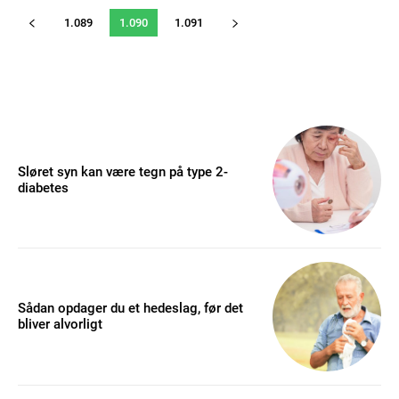
1.089
1.090
1.091
Sløret syn kan være tegn på type 2-
diabetes
Sådan opdager du et hedeslag, før det
bliver alvorligt