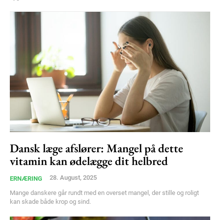
Etiam est nibh, lobortis sit
Praesent euismod ac
Ut mollis pellentesque tortor
Nullam eu erat condimentum
Donec quis est ac felis
Orci varius natoque dolor
YEARLY PRICING
MONTHLY PRICING
Dansk læge afslører: Mangel på dette
vitamin kan ødelægge dit helbred
28. August, 2025
ERNÆRING
Mange danskere går rundt med en overset mangel, der stille og roligt
kan skade både krop og sind.