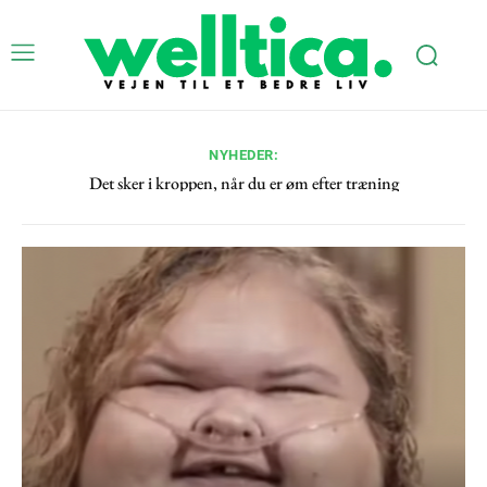
Welltica - Et bedre liv, god sundhe
NYHEDER:
og helse.
Det sker i kroppen, når du er øm efter træning
Diætister: Disse måltider vælger vi på stressede dage