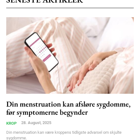
Etiam est nibh, lobortis sit
Praesent euismod ac
Ut mollis pellentesque tortor
Nullam eu erat condimentum
Donec quis est ac felis
Orci varius natoque dolor
Din menstruation kan afsløre sygdomme,
Member full access
før symptomerne begynder
28. August, 2025
KROP
100
DKK
/ year
Din menstruation kan være kroppens tidligste advarsel om skjulte
sygdomme.