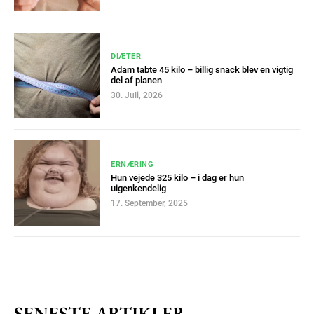
DIÆTER
Adam tabte 45 kilo – billig snack blev en vigtig
del af planen
30. Juli, 2026
Subscription Plans
ERNÆRING
Hun vejede 325 kilo – i dag er hun
uigenkendelig
17. September, 2025
Free limited access
Gratis
/ forever
SENESTE ARTIKLER