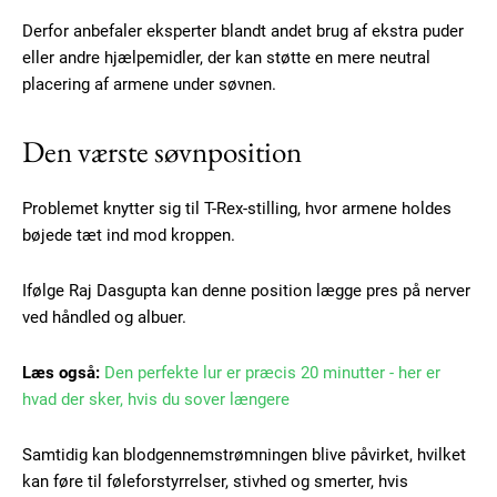
Derfor anbefaler eksperter blandt andet brug af ekstra puder
eller andre hjælpemidler, der kan støtte en mere neutral
placering af armene under søvnen.
Den værste søvnposition
Problemet knytter sig til T-Rex-stilling, hvor armene holdes
bøjede tæt ind mod kroppen.
Subscription Plans
Ifølge Raj Dasgupta kan denne position lægge pres på nerver
ved håndled og albuer.
Læs også:
Den perfekte lur er præcis 20 minutter - her er
hvad der sker, hvis du sover længere
Free limited access
Samtidig kan blodgennemstrømningen blive påvirket, hvilket
Gratis
kan føre til føleforstyrrelser, stivhed og smerter, hvis
/ forever