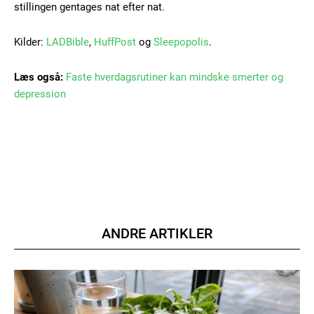
stillingen gentages nat efter nat.
Kilder:
LADBible
,
HuffPost
og
Sleepopolis
.
Etiam est nibh, lobortis sit
Praesent euismod ac
Læs også:
Faste hverdagsrutiner kan mindske smerter og
Ut mollis pellentesque tortor
depression
Nullam eu erat condimentum
Donec quis est ac felis
Orci varius natoque dolor
ANDRE ARTIKLER
Member full access
100
DKK