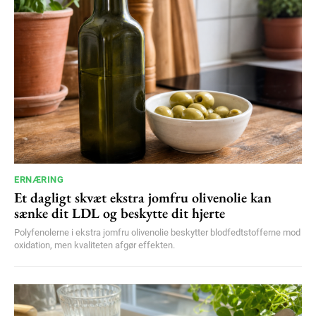
ERNÆRING
Et dagligt skvæt ekstra jomfru olivenolie kan
sænke dit LDL og beskytte dit hjerte
Polyfenolerne i ekstra jomfru olivenolie beskytter blodfedtstofferne mod
oxidation, men kvaliteten afgør effekten.