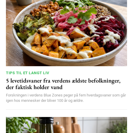
/ year
Etiam est nibh, lobortis sit
Praesent euismod ac
Ut mollis pellentesque tortor
Nullam eu erat condimentum
Donec quis est ac felis
Orci varius natoque dolor
TIPS TIL ET LANGT LIV
5 levetidsvaner fra verdens ældste befolkninger,
YEARLY PRICING
MONTHLY PRICING
der faktisk holder vand
Forskningen i verdens Blue Zones peger på fem hverdagsvaner som går
igen hos mennesker der bliver 100 år og ældre.