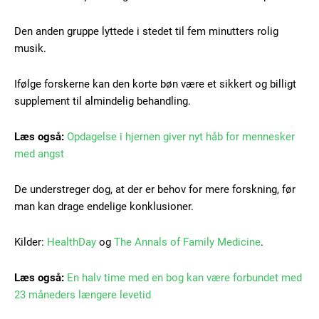
Den anden gruppe lyttede i stedet til fem minutters rolig
Free limited access
musik.
Ifølge forskerne kan den korte bøn være et sikkert og billigt
Gratis
/ forever
supplement til almindelig behandling.
Læs også:
Opdagelse i hjernen giver nyt håb for mennesker
Etiam est nibh, lobortis sit
med angst
Praesent euismod ac
Ut mollis pellentesque tortor
De understreger dog, at der er behov for mere forskning, før
man kan drage endelige konklusioner.
Nullam eu erat condimentum
Donec quis est ac felis
Orci varius natoque dolor
Kilder:
HealthDay
og
The Annals of Family Medicine
.
Læs også:
En halv time med en bog kan være forbundet med
23 måneders længere levetid