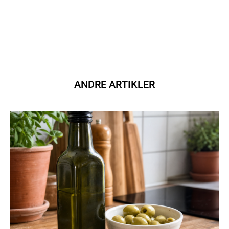
Member full access
100
DKK
/ year
ANDRE ARTIKLER
Etiam est nibh, lobortis sit
Praesent euismod ac
Ut mollis pellentesque tortor
Nullam eu erat condimentum
Donec quis est ac felis
Orci varius natoque dolor
YEARLY PRICING
MONTHLY PRICING