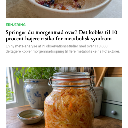
ERNÆRING
Springer du morgenmad over? Det kobles til 10
procent højere risiko for metabolisk syndrom
En ny meta-analyse af ni observationsstudier med over 118.000
deltagere kobler morgenmadsspring til flere metaboliske risikofaktorer.