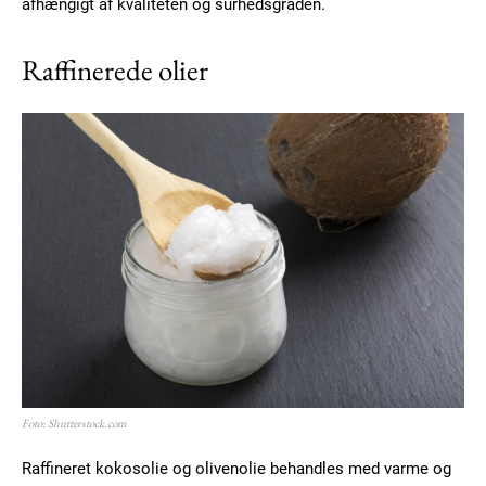
afhængigt af kvaliteten og surhedsgraden.
Raffinerede olier
Member full access
100
DKK
/ year
Etiam est nibh, lobortis sit
Praesent euismod ac
Ut mollis pellentesque tortor
Nullam eu erat condimentum
Foto: Shutterstock.com
Donec quis est ac felis
Orci varius natoque dolor
Raffineret kokosolie og olivenolie behandles med varme og