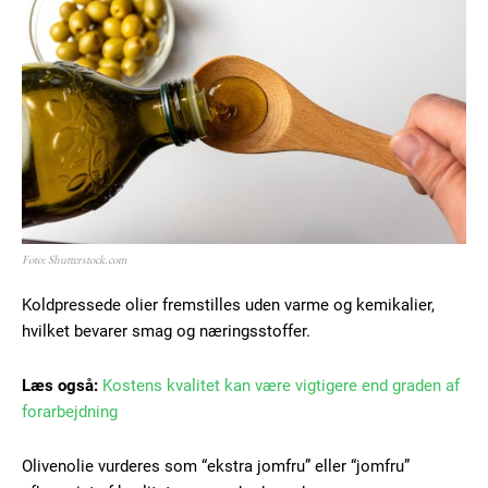
Subscription Plans
Free limited access
Gratis
/ forever
Foto: Shutterstock.com
Etiam est nibh, lobortis sit
Koldpressede olier fremstilles uden varme og kemikalier,
hvilket bevarer smag og næringsstoffer.
Praesent euismod ac
Ut mollis pellentesque tortor
Læs også:
Kostens kvalitet kan være vigtigere end graden af
Nullam eu erat condimentum
forarbejdning
Donec quis est ac felis
Orci varius natoque dolor
Olivenolie vurderes som “ekstra jomfru” eller “jomfru”