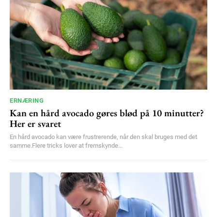
ERNÆRING
Kan en hård avocado gøres blød på 10 minutter?
Her er svaret
En hård avocado kan være frustrerende, når den skal bruges med det
samme.Flere tricks lover at fremskynde...