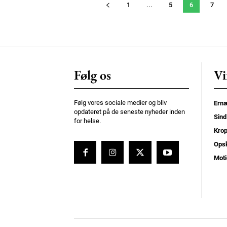
1
...
5
6
7
Følg os
Vi
Følg vores sociale medier og bliv
Ernæ
opdateret på de seneste nyheder inden
Sind
for helse.
Kro
Opsk
Moti