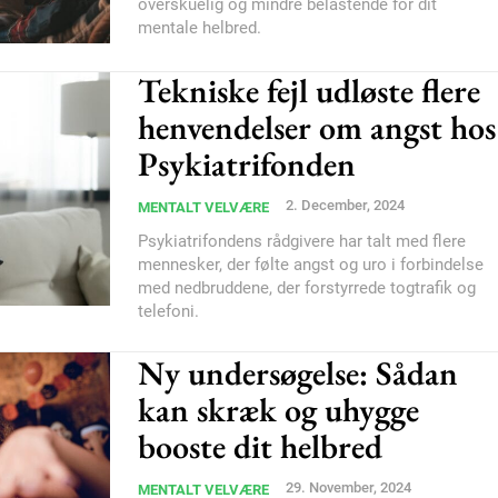
overskuelig og mindre belastende for dit
mentale helbred.
Tekniske fejl udløste flere
henvendelser om angst hos
Psykiatrifonden
2. December, 2024
MENTALT VELVÆRE
Psykiatrifondens rådgivere har talt med flere
mennesker, der følte angst og uro i forbindelse
med nedbruddene, der forstyrrede togtrafik og
telefoni.
Ny undersøgelse: Sådan
kan skræk og uhygge
booste dit helbred
29. November, 2024
MENTALT VELVÆRE