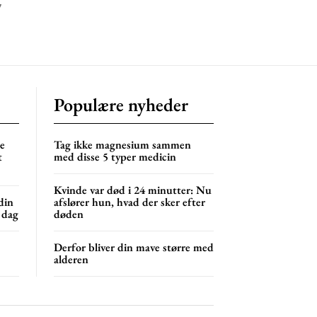
7
Populære nyheder
ne
Tag ikke magnesium sammen
t
med disse 5 typer medicin
Kvinde var død i 24 minutter: Nu
din
afslører hun, hvad der sker efter
 dag
døden
Derfor bliver din mave større med
alderen