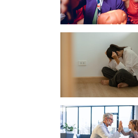
Free limited access
Gratis
/ forever
Etiam est nibh, lobortis sit
Praesent euismod ac
Ut mollis pellentesque tortor
Nullam eu erat condimentum
Donec quis est ac felis