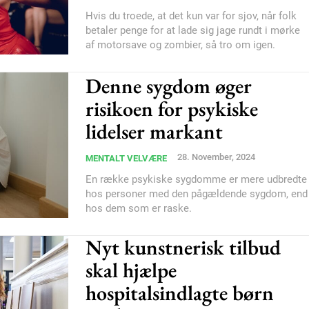
Subscription Plans
Hvis du troede, at det kun var for sjov, når folk
betaler penge for at lade sig jage rundt i mørke
af motorsave og zombier, så tro om igen.
Denne sygdom øger
risikoen for psykiske
Member full ac
lidelser markant
100
DK
28. November, 2024
MENTALT VELVÆRE
En række psykiske sygdomme er mere udbredte
hos personer med den pågældende sygdom, end
hos dem som er raske.
Etiam est nibh, loborti
Nyt kunstnerisk tilbud
Praesent euismod ac
skal hjælpe
Ut mollis pellentesque
hospitalsindlagte børn
Nullam eu erat condi
Donec quis est ac feli