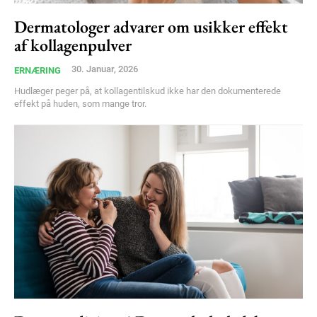
Free limited access
Dermatologer advarer om usikker effekt
af kollagenpulver
Gratis
30. Januar, 2026
ERNÆRING
/ forever
Hudlæger peger på, at kollagentilskud ikke har den dokumenterede
effekt på huden, som mange tror.
Etiam est nibh, lobortis sit
Praesent euismod ac
Ut mollis pellentesque tortor
Nullam eu erat condimentum
Donec quis est ac felis
Orci varius natoque dolor