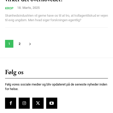
18. Marts, 2025
KROP
Skønhedsindustrien vil gerne have os til at tro, at kollagentilskud er vejen
til evig ungdom. Men hvad siger forskningen egentlig?
1
2
Følg os
Følg vores sociale medier og bliv opdateret på de seneste nyheder inden
for helse.