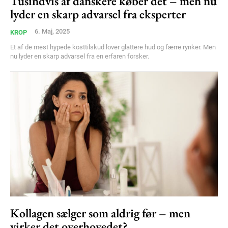
Tusindvis af danskere køber det – men nu
lyder en skarp advarsel fra eksperter
6. Maj, 2025
KROP
Et af de mest hypede kosttilskud lover glattere hud og færre rynker. Men
nu lyder en skarp advarsel fra en erfaren forsker.
Kollagen sælger som aldrig før – men
virker det overhovedet?