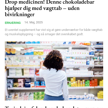
Drop medicinen! Denne chokoladebar
hjælper dig med vægttab – uden
Member full access
bivirkninger
100
DKK
14. Maj, 2025
ERNÆRING
/ year
Et uventet supplement har vist sig at gøre underværker for både vægttab
og muskelopbygning – og så smager det ovenikøbet godt.
Etiam est nibh, lobortis sit
Praesent euismod ac
Ut mollis pellentesque tortor
Nullam eu erat condimentum
Donec quis est ac felis
Orci varius natoque dolor
YEARLY PRICING
MONTHLY PRICING