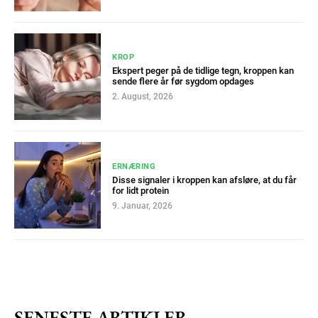
KROP
Ekspert peger på de tidlige tegn, kroppen kan
sende flere år før sygdom opdages
2. August, 2026
Subscription Plans
ERNÆRING
Disse signaler i kroppen kan afsløre, at du får
for lidt protein
9. Januar, 2026
Free limited access
Gratis
/ forever
SENESTE ARTIKLER