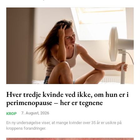
Etiam est nibh, lobortis sit
Praesent euismod ac
Ut mollis pellentesque tortor
Nullam eu erat condimentum
Donec quis est ac felis
Orci varius natoque dolor
YEARLY PRICING
MONTHLY PRICING
Hver tredje kvinde ved ikke, om hun er i
perimenopause – her er tegnene
7. August, 2026
KROP
En ny undersøgelse viser, at mange kvinder over 35 år er usikre på
kroppens forandringer.