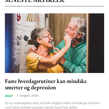
Etiam est nibh, lobortis sit
Praesent euismod ac
Ut mollis pellentesque tortor
Nullam eu erat condimentum
Donec quis est ac felis
Orci varius natoque dolor
Faste hverdagsrutiner kan mindske
smerter og depression
Member full access
7. August, 2026
KROP
100
DKK
En ny undersøgelse viser, at faste daglige rutiner kan hænge sammen
/ year
med færre smerter og bedre mental trivsel hos ældre.